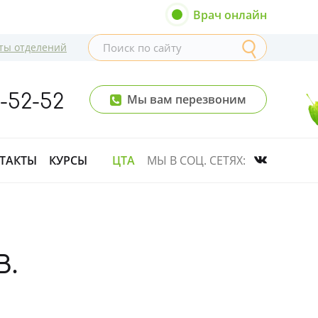
Врач онлайн
ты отделений
8-52-52
Мы вам перезвоним
ТАКТЫ
КУРСЫ
ЦТА
МЫ В СОЦ. СЕТЯХ:
В.