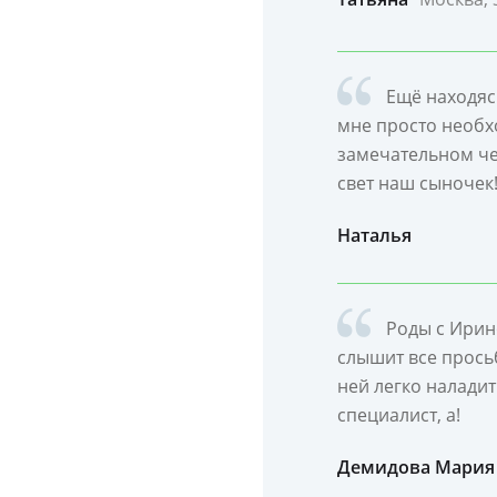
Ещё находясь
мне просто необх
замечательном че
свет наш сыночек!
Наталья
Роды с Ирино
слышит все прось
ней легко налади
специалист, а!
Демидова Мария