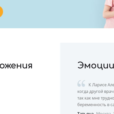
ожения
Эмоции
К Ларисе Ал
когда другой врач
так как мне трудн
беременность в са
Татьяна
Москва, 