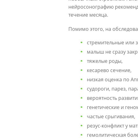
нейросонографию рекомендую
течение месяца.
Помимо этого, на обследов
стремительные или 
малыш не сразу закр
тяжелые роды,
кесарево сечение,
низкая оценка по Ап
судороги, парез, пар
вероятность развити
генетические и гено
частые срыгивания,
резус-конфликт у мат
гемолитическая бол