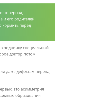
остоверная,
ша и его родителей
о кормить перед
т в родничку специальный
торое доктор потом
или даже дефектам черепа,
ервых, это асимметрия
объемные образования,