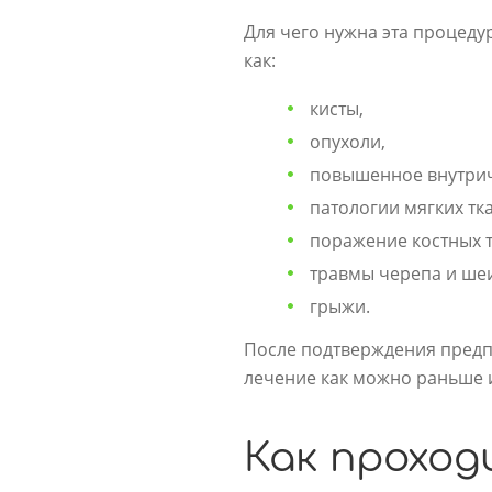
Для чего нужна эта процеду
как:
кисты,
опухоли,
повышенное внутрич
патологии мягких тк
поражение костных т
травмы черепа и ше
грыжи.
После подтверждения предп
лечение как можно раньше 
Как проход