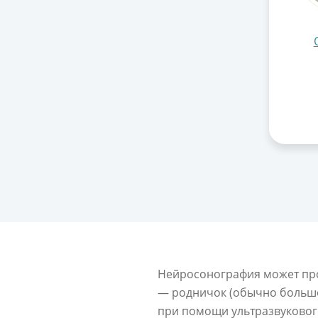
Нейросонография может про
— родничок (обычно большо
при помощи ультразвукового