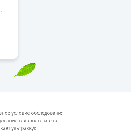
лез,
е»
ек с
и;
й
вное условие обследования
дование головного мозга
ает ультразвук.