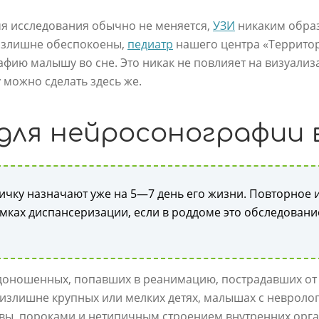
мя исследования обычно не меняется,
УЗИ
никаким образ
излишне обеспокоены,
педиатр
нашего центра «Территор
фию малышу во сне. Это никак не повлияет на визуализ
 можно сделать здесь же.
для нейросонографии 
чку назначают уже на 5—7 день его жизни. Повторное 
амках диспансеризации, если в роддоме это обследование
недоношенных, попавших в реанимацию, пострадавших от
излишне крупных или мелких детях, малышах с невролог
ы, пороками и нетипичным строением внутренних орган