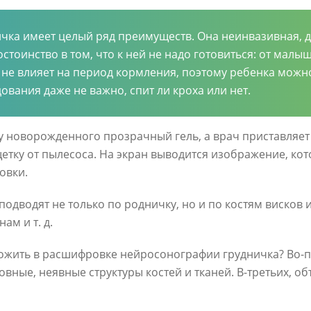
чка имеет целый ряд преимуществ. Она неинвазивная, д
стоинство в том, что к ней не надо готовиться: от малы
а не влияет на период кормления, поэтому ребенка можн
ования даже не важно, спит ли кроха или нет.
у новорожденного прозрачный гель, а врач приставляе
щетку от пылесоса. На экран выводится изображение, ко
овки.
подводят не только по родничку, но и по костям висков 
ам и т. д.
рожить в расшифровке нейросонографии грудничка? Во-п
овные, неявные структуры костей и тканей. В-третьих, 