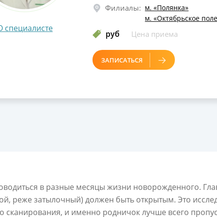
железы, молочных желез;
Филиалы:
м. «Полянка»
лимфатических узлов, слюнных же
м. «Октябрьское пол
О специалисте
органов брюшной полости с
руб
Цена приема
функциональными пробами и поч
исследованием кровотока, УЗИ
мочевого пузыря; органов мошонк
ЗАПИСАТЬСЯ
органов малого таза; вен и артери
нижних конечностей; ЭХОКГ.
водиться в разные месяцы жизни новорожденного. Гла
й, реже затылочный) должен быть открытым. Это иссле
 сканирования, и именно родничок лучше всего пропуск