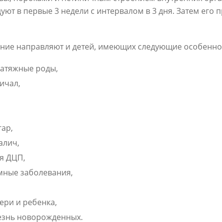
т в первые 3 недели с интервалом в 3 дня. Затем его п
ание направляют и детей, имеющих следующие особеннос
затяжные роды,
ичал,
гар,
алич,
я ДЦП,
мные заболевания,
ери и ребенка,
езнь новорожденных.