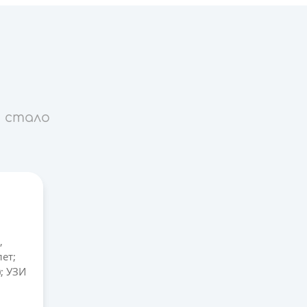
 стало
,
лет;
); УЗИ